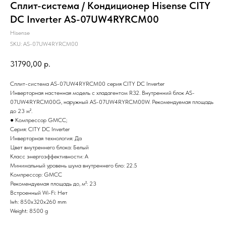
Сплит-система / Кондиционер Hisense CITY
DC Inverter AS-07UW4RYRCM00
Hisense
SKU:
AS-07UW4RYRCM00
31790,00
р.
Сплит-система AS-07UW4RYRCM00 серия CITY DC Inverter
Инверторная настенная модель с хладагентом R32. Внутренний блок AS-
07UW4RYRCM00G, наружный AS-07UW4RYRCM00W. Рекомендуемая площадь
до 23 м².
● Компрессор GMCC;
Серия: CITY DC Inverter
Инверторная технология: Да
Цвет внутреннего блока: Белый
Класс энергоэффективности: A
Минимальный уровень шума внутреннего бло: 22.5
Компрессор: GMCC
Рекомендуемая площадь до, м²: 23
Встроенный Wi-Fi: Нет
lwh: 850x320x260 mm
Weight: 8500 g