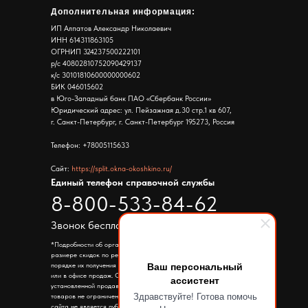
Дополнительная информация:
ИП Алпатов Александр Николаевич
ИНН 614311863105
ОГРНИП 324237500222101
р/с 40802810752090429137
к/с 30101810600000000602
БИК 046015602
в Юго-Западный банк ПАО «Сбербанк России»
Юридический адрес: ул. Пейзажная д.30 стр.1 кв 607,
г. Санкт-Петербург, г. Санкт-Петербург 195273, Россия
Телефон: +78005115633
Сайт:
https://split.okna-okoshkino.ru/
Единый телефон справочной службы
8-800-533-84-62
Звонок бесплатный
*Подробности об организаторе акции, правилах ее проведения,
размере скидок по результатам такой акции, сроках, месте и
Ваш персональный
порядке их получения уточняйте по телефону указанному на сайте
или в офисе продаж. Скидка предоставляется от цены
ассистент
установленной продавцом в период проведения акции. Количество
Здравствуйте! Готова помочь
товаров не ограничено. Информация представленная на страницах
сайта не является публичной офертой. Ассортимент товара в