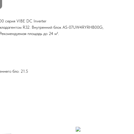
 серия VIBE DC Inverter
 хладагентом R32. Внутренний блок AS-07UW4RYRHB00G,
комендуемая площадь до 24 м².
ннего бло: 21.5