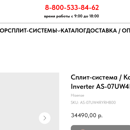
8-800-533-84-6
2
время работы с 9:00 до 18:00
ОР
СПЛИТ-СИСТЕМЫ
КАТАЛОГ
ДОСТАВКА / О
Сплит-система / К
Inverter AS-07UW
Hisense
SKU:
AS-07UW4RYRHB00
34490,00
р.