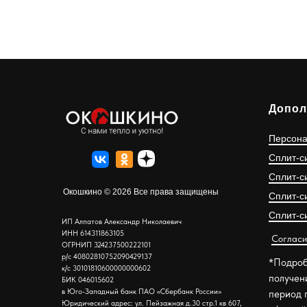
Допол
Персона
Сплит-с
Сплит-с
Окошкино © 2026 Все права защищены
Сплит-с
Сплит-с
ИП Алпатов Александр Николаевич
ИНН 614311863105
Согласи
ОГРНИП 324237500222101
р/с 40802810752090429137
*Подроб
к/с 30101810600000000602
получен
БИК 046015602
в Юго-Западный банк ПАО «Сбербанк России»
период 
Юридический адрес: ул. Пейзажная д.30 стр.1 кв 607,