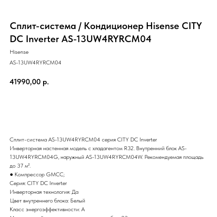
Сплит-система / Кондиционер Hisense CITY
DC Inverter AS-13UW4RYRCM04
Hisense
AS-13UW4RYRCM04
41990,00
р.
Добавить в корзину
Сплит-система AS-13UW4RYRCM04 серия CITY DC Inverter
Инверторная настенная модель с хладагентом R32. Внутренний блок AS-
13UW4RYRCM04G, наружный AS-13UW4RYRCM04W. Рекомендуемая площадь
до 37 м².
● Компрессор GMCC;
Серия: CITY DC Inverter
Инверторная технология: Да
Цвет внутреннего блока: Белый
Класс энергоэффективности: A