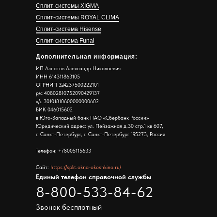
Сплит-системы XIGMA
Сплит-системы ROYAL CLIMA
Сплит-система Hisense
Сплит-система Funai
Дополнительная информация:
ИП Алпатов Александр Николаевич
ИНН 614311863105
ОГРНИП 324237500222101
р/с 40802810752090429137
к/с 30101810600000000602
БИК 046015602
в Юго-Западный банк ПАО «Сбербанк России»
Юридический адрес: ул. Пейзажная д.30 стр.1 кв 607,
г. Санкт-Петербург, г. Санкт-Петербург 195273, Россия
Телефон: +78005115633
Сайт:
https://split.okna-okoshkino.ru/
Единый телефон справочной службы
8-800-533-84-62
Звонок бесплатный