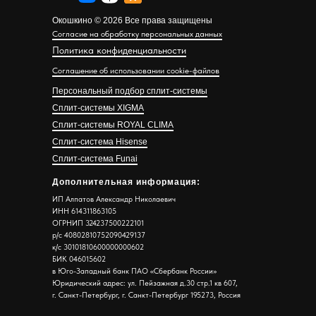
Окошкино © 2026 Все права защищены
Согласие на обработку персональных данных
Политика конфиденциальности
Соглашение об использовании cookie-файлов
Персональный подбор сплит-системы
Сплит-системы XIGMA
Сплит-системы ROYAL CLIMA
Сплит-система Hisense
Сплит-система Funai
Дополнительная информация:
ИП Алпатов Александр Николаевич
ИНН 614311863105
ОГРНИП 324237500222101
р/с 40802810752090429137
к/с 30101810600000000602
БИК 046015602
в Юго-Западный банк ПАО «Сбербанк России»
Юридический адрес: ул. Пейзажная д.30 стр.1 кв 607,
г. Санкт-Петербург, г. Санкт-Петербург 195273, Россия