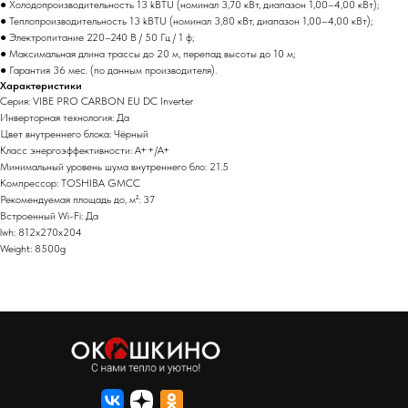
● Холодопроизводительность 13 kBTU (номинал 3,70 кВт, диапазон 1,00–4,00 кВт);
● Теплопроизводительность 13 kBTU (номинал 3,80 кВт, диапазон 1,00–4,00 кВт);
● Электропитание 220–240 В / 50 Гц / 1 ф;
● Максимальная длина трассы до 20 м, перепад высоты до 10 м;
● Гарантия 36 мес. (по данным производителя).
Характеристики
Серия: VIBE PRO CARBON EU DC Inverter
Инверторная технология: Да
Цвет внутреннего блока: Чёрный
Класс энергоэффективности: A++/A+
Минимальный уровень шума внутреннего бло: 21.5
Компрессор: TOSHIBA GMCC
Рекомендуемая площадь до, м²: 37
Встроенный Wi-Fi: Да
lwh: 812x270x204
Weight: 8500g