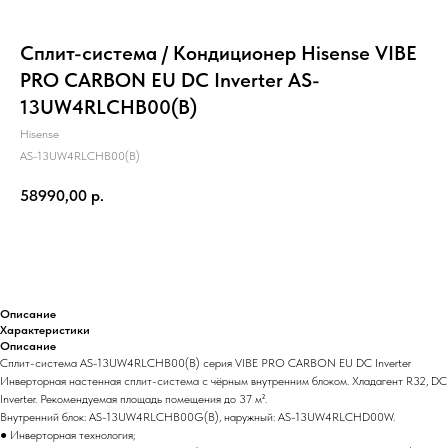
Сплит-система / Кондиционер Hisense VIBE
PRO CARBON EU DC Inverter AS-
13UW4RLCHB00(B)
Hisense
AS-13UW4RLCHB00(B)
58990,00
р.
Купить
Описание
Характеристики
Описание
Сплит-система AS-13UW4RLCHB00(B) серия VIBE PRO CARBON EU DC Inverter
Инверторная настенная сплит-система с чёрным внутренним блоком. Хладагент R32, DC
Inverter. Рекомендуемая площадь помещения до 37 м².
Внутренний блок: AS-13UW4RLCHB00G(B), наружный: AS-13UW4RLCHD00W.
● Инверторная технология;