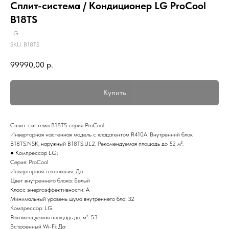
Сплит-система / Кондиционер LG ProCool
B18TS
LG
SKU:
B18TS
99990,00
р.
Купить
Сплит-система B18TS серия ProCool
Инверторная настенная модель с хладагентом R410A. Внутренний блок
B18TS.NSK, наружный B18TS.UL2. Рекомендуемая площадь до 52 м².
● Компрессор LG;
Серия: ProCool
Инверторная технология: Да
Цвет внутреннего блока: Белый
Класс энергоэффективности: A
Минимальный уровень шума внутреннего бло: 32
Компрессор: LG
Рекомендуемая площадь до, м²: 53
Встроенный Wi-Fi: Да