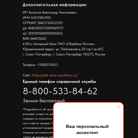
Дополнительная информация:
ИП Алпатов Александр Николаевич
ИНН 614311863105
ОГРНИП 324237500222101
р/с 40802810752090429137
к/с 30101810600000000602
БИК 046015602
в Юго-Западный банк ПАО «Сбербанк России»
Юридический адрес: ул. Пейзажная д.30 стр.1 кв 607,
г. Санкт-Петербург, г. Санкт-Петербург 195273, Россия
Телефон: +78005115633
Сайт:
https://split.okna-okoshkino.ru/
Единый телефон справочной службы
8-800-533-84-62
Звонок бесплатный
*Подробности об организаторе акции, правилах ее проведения,
размере скидок по результатам такой акции, сроках, месте и
порядке их получения уточняйте по телефону указанному на сайте
или в офисе продаж. Скидка предоставляется от цены
Ваш персональный
установленной продавцом в период проведения акции. Количество
ассистент
товаров не ограничено. Информация представленная на страницах
сайта не является публичной офертой. Ассортимент товара в