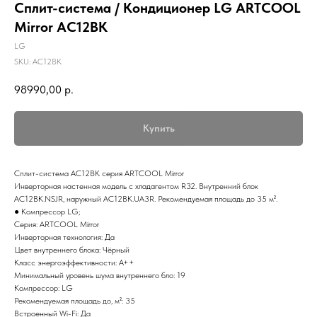
Сплит-система / Кондиционер LG ARTCOOL
Mirror AC12BK
LG
SKU:
AC12BK
98990,00
р.
Купить
Сплит-система AC12BK серия ARTCOOL Mirror
Инверторная настенная модель с хладагентом R32. Внутренний блок
AC12BK.NSJR, наружный AC12BK.UA3R. Рекомендуемая площадь до 35 м².
● Компрессор LG;
Серия: ARTCOOL Mirror
Инверторная технология: Да
Цвет внутреннего блока: Чёрный
Класс энергоэффективности: A++
Минимальный уровень шума внутреннего бло: 19
Компрессор: LG
Рекомендуемая площадь до, м²: 35
Встроенный Wi-Fi: Да