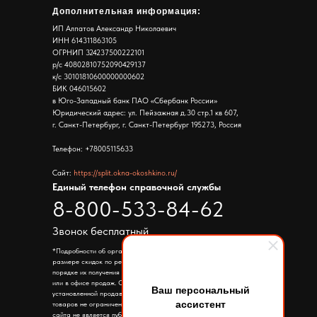
Дополнительная информация:
ИП Алпатов Александр Николаевич
ИНН 614311863105
ОГРНИП 324237500222101
р/с 40802810752090429137
к/с 30101810600000000602
БИК 046015602
в Юго-Западный банк ПАО «Сбербанк России»
Юридический адрес: ул. Пейзажная д.30 стр.1 кв 607,
г. Санкт-Петербург, г. Санкт-Петербург 195273, Россия
Телефон: +78005115633
Сайт:
https://split.okna-okoshkino.ru/
Единый телефон справочной службы
8-800-533-84-62
Звонок бесплатный
*Подробности об организаторе акции, правилах ее проведения,
размере скидок по результатам такой акции, сроках, месте и
порядке их получения уточняйте по телефону указанному на сайте
или в офисе продаж. Скидка предоставляется от цены
Ваш персональный
установленной продавцом в период проведения акции. Количество
ассистент
товаров не ограничено. Информация представленная на страницах
сайта не является публичной офертой. Ассортимент товара в