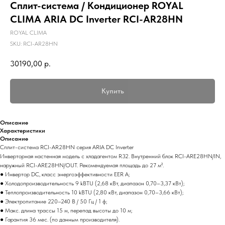
Сплит-система / Кондиционер ROYAL
CLIMA ARIA DC Inverter RCI-AR28HN
ROYAL CLIMA
SKU:
RCI-AR28HN
30190,00
р.
Купить
Описание
Характеристики
Описание
Сплит-система RCI-AR28HN серия ARIA DC Inverter
Инверторная настенная модель с хладагентом R32. Внутренний блок RCI-ARE28HN/IN,
наружный RCI-ARE28HN/OUT. Рекомендуемая площадь до 27 м².
● Инвертор DC, класс энергоэффективности EER A;
● Холодопроизводительность 9 kBTU (2,68 кВт, диапазон 0,70–3,37 кВт);
● Теплопроизводительность 10 kBTU (2,80 кВт, диапазон 0,70–3,66 кВт);
● Электропитание 220–240 В / 50 Гц / 1 ф;
● Макс. длина трассы 15 м, перепад высоты до 10 м;
● Гарантия 36 мес. (по данным производителя).