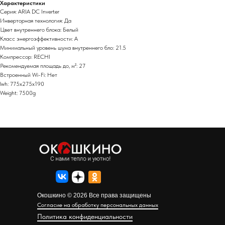
Характеристики
Серия: ARIA DC Inverter
Инверторная технология: Да
Цвет внутреннего блока: Белый
Класс энергоэффективности: A
Минимальный уровень шума внутреннего бло: 21.5
Компрессор: RECHI
Рекомендуемая площадь до, м²: 27
Встроенный Wi-Fi: Нет
lwh: 775x275x190
Weight: 7500g
Окошкино © 2026 Все права защищены
Согласие на обработку персональных данных
Политика конфиденциальности