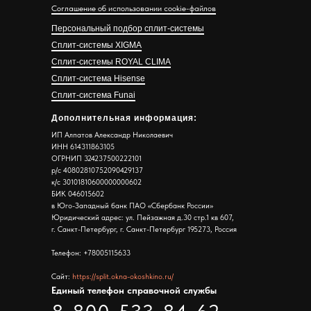
Соглашение об использовании cookie-файлов
Персональный подбор сплит-системы
Сплит-системы XIGMA
Сплит-системы ROYAL CLIMA
Сплит-система Hisense
Сплит-система Funai
Дополнительная информация:
ИП Алпатов Александр Николаевич
ИНН 614311863105
ОГРНИП 324237500222101
р/с 40802810752090429137
к/с 30101810600000000602
БИК 046015602
в Юго-Западный банк ПАО «Сбербанк России»
Юридический адрес: ул. Пейзажная д.30 стр.1 кв 607,
г. Санкт-Петербург, г. Санкт-Петербург 195273, Россия
Телефон: +78005115633
Сайт:
https://split.okna-okoshkino.ru/
Единый телефон справочной службы