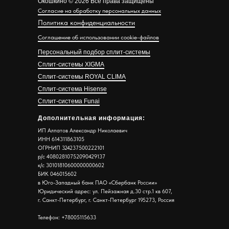
Окошкино © 2026 Все права защищены
Согласие на обработку персональных данных
Политика конфиденциальности
Соглашение об использовании cookie-файлов
Персональный подбор сплит-системы
Сплит-системы XIGMA
Сплит-системы ROYAL CLIMA
Сплит-система Hisense
Сплит-система Funai
Дополнительная информация:
ИП Алпатов Александр Николаевич
ИНН 614311863105
ОГРНИП 324237500222101
р/с 40802810752090429137
к/с 30101810600000000602
БИК 046015602
в Юго-Западный банк ПАО «Сбербанк России»
Юридический адрес: ул. Пейзажная д.30 стр.1 кв 607,
г. Санкт-Петербург, г. Санкт-Петербург 195273, Россия
Телефон: +78005115633