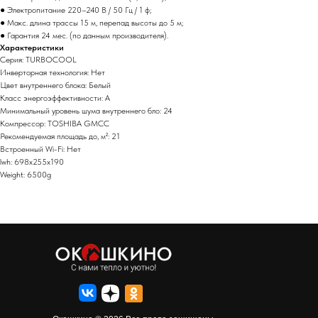
● Электропитание 220–240 В / 50 Гц / 1 ф;
● Макс. длина трассы 15 м, перепад высоты до 5 м;
● Гарантия 24 мес. (по данным производителя).
Характеристики
Серия: TURBOCOOL
Инверторная технология: Нет
Цвет внутреннего блока: Белый
Класс энергоэффективности: A
Минимальный уровень шума внутреннего бло: 24
Компрессор: TOSHIBA GMCC
Рекомендуемая площадь до, м²: 21
Встроенный Wi-Fi: Нет
lwh: 698x255x190
Weight: 6500g