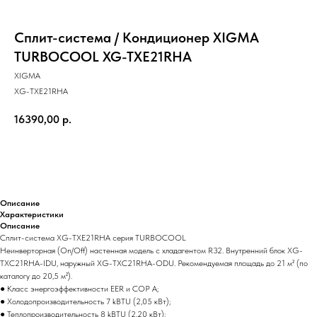
Сплит-система / Кондиционер XIGMA
TURBOCOOL XG-TXE21RHA
XIGMA
XG-TXE21RHA
16390,00
р.
Купить
Описание
Характеристики
Описание
Сплит-система XG-TXE21RHA серия TURBOCOOL
Неинверторная (On/Off) настенная модель с хладагентом R32. Внутренний блок XG-
TXC21RHA-IDU, наружный XG-TXC21RHA-ODU. Рекомендуемая площадь до 21 м² (по
каталогу до 20,5 м²).
● Класс энергоэффективности EER и COP A;
● Холодопроизводительность 7 kBTU (2,05 кВт);
● Теплопроизводительность 8 kBTU (2,20 кВт);