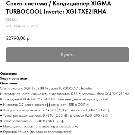
Сплит-система / Кондиционер XIGMA
TURBOCOOL Inverter XGI-TXE21RHA
XIGMA
SKU:
XGI-TXE21RHA
22790,00
р.
Купить
Описание
Характеристики
Описание
Сплит-система XGI-TXE21RHA серия TURBOCOOL Inverter
Инверторная настенная модель с хладагентом R32. Внутренний блок XGI-TXC21RHA-
IDU, наружный XGI-TXC21RHA-ODU. Рекомендуемая площадь до 21 м².
● Инвертор DC, класс энергоэффективности EER и COP A;
● Холодопроизводительность 7 kBTU (2,10 кВт, диапазон 0,60–2,80 кВт);
● Теплопроизводительность 8 kBTU (2,30 кВт, диапазон 0,60–2,95 кВт);
● Электропитание 220–240 В / 50 Гц / 1 ф;
● Макс. длина трассы 15 м, перепад высоты до 5 м;
● Гарантия 36 мес. (по данным производителя).