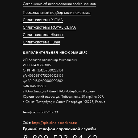
Соглашение об использовании cookie-файлов
Персональный подбор сплит-системы
Сплит-системы XIGMA
Сплит-системы ROYAL CLIMA
Сплит-система Hisense
Сплит-система Funai
Дополнительная информация:
ИП Алпатов Александр Николаевич
ИНН 614311863105
ОГРНИП 324237500222101
р/с 40802810752090429137
к/с 30101810600000000602
БИК 046015602
в Юго-Западный банк ПАО «Сбербанк России»
Юридический адрес: ул. Пейзажная д.30 стр.1 кв 607,
г. Санкт-Петербург, г. Санкт-Петербург 195273, Россия
Телефон: +78005115633
Сайт:
https://split.okna-okoshkino.ru/
Единый телефон справочной службы