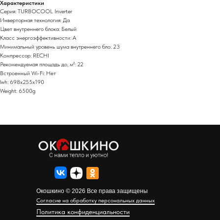
Характеристики
Серия: TURBOCOOL Inverter
Инверторная технология: Да
Цвет внутреннего блока: Белый
Класс энергоэффективности: A
Минимальный уровень шума внутреннего бло: 23
Компрессор: RECHI
Рекомендуемая площадь до, м²: 22
Встроенный Wi-Fi: Нет
lwh: 698x255x190
Weight: 6500g
Окошкино © 2026 Все права защищены
Согласие на обработку персональных данных
Политика конфиденциальности